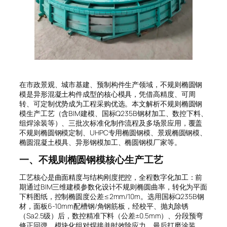
在市政景观、城市基建、预制构件生产领域，不规则椭圆钢
模是异形混凝土构件成型的核心模具，凭借高精度、可周
转、可定制优势成为工程采购优选。本文解析不规则椭圆钢
模生产工艺（含BIM建模、国标Q235B钢材加工、数控下料、
组焊涂装等）、三批次标准化制作流程及多场景应用，覆盖
不规则椭圆钢模定制、UHPC专用椭圆钢模、景观椭圆钢模、
椭圆混凝土模具、异形钢模加工、椭圆钢模厂家等。
一、不规则椭圆钢模核心生产工艺
工艺核心是曲面精度与结构刚度把控，全程数字化加工：前
期通过BIM三维建模参数化设计不规则椭圆曲率，转化为平面
下料图纸，控制椭圆度公差≤2mm/10m。选用国标Q235B钢
材，面板6-10mm配槽钢/角钢筋板，经校平、抛丸除锈
（Sa2.5级）后，数控精准下料（公差±0.5mm）、分段预弯
修正回弹，模块化组对焊接并时效除应力，最后打磨涂装