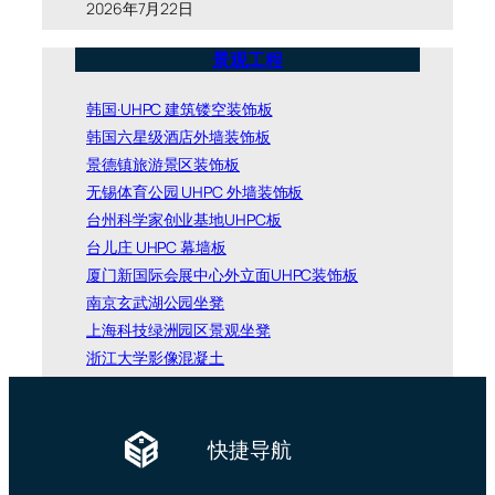
2026年7月22日
景观工程
韩国·UHPC 建筑镂空装饰板
韩国六星级酒店外墙装饰板
景德镇旅游景区装饰板
无锡体育公园 UHPC 外墙装饰板
台州科学家创业基地UHPC板
台儿庄 UHPC 幕墙板
厦门新国际会展中心外立面UHPC装饰板
南京玄武湖公园坐凳
上海科技绿洲园区景观坐凳
浙江大学影像混凝土
快捷导航