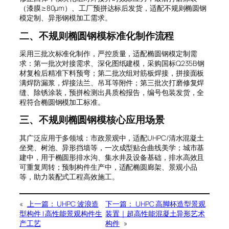
（漆膜≥80μm）、工厂预拼达标后发货，适配不规则椭圆钢
模定制、异形钢模加工需求。
二、不规则椭圆钢模标准化制作流程
采用三批次标准化制作，严控质量，适配椭圆钢模定制需
求：第一批次对接需求、深化图纸建模，采购国标Q235B钢
材复检后精准下料预弯；第二批次组对筋板焊接，拼接面板
满焊防漏浆，焊接法兰、吊耳等附件；第三批次打磨修复焊
缝、除锈涂装，预拼检测出具质检报告，编号包装发货，全
程符合椭圆钢模加工标准。
三、不规则椭圆钢模核心应用场景
其广泛应用于多领域：市政景观中，适配UHPC/清水混凝土
坐凳、树池、异形挡墙等，一次成型贴合曲线美学；城市基
建中，用于椭圆形排水沟、集水井及设备基础，排水高效且
可重复周转；预制构件生产中，适配椭圆廊架、景观小品
等，助力装配式工程高效施工。
«
上一篇：
UHPC 波浪造
下一篇：
UHPC 高脚杯造型景观
型构件 | 高性能景观构件生
装置｜超高性能混凝土异形艺术
产工艺
构件
»