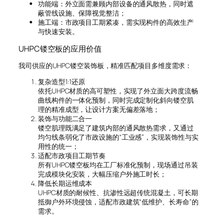
功能端：外立面需兼顾内部设备的通风散热，同时遮
蔽管线设施、保障视觉整洁；
施工端：市政项目工期紧凑，需实现构件的高效生产
与快速安装。
UHPC镂空板的应用价值
我司供应的UHPC镂空装饰板，精准匹配项目多维度需求：
复杂造型1:1还原
依托UHPC材质的高可塑性，实现了外立面大跨度流畅
曲线构件的一体化预制，同时完成定制化斜向镂空肌
理的精准成型，让设计方案无偏差落地；
装饰与功能二合一
镂空肌理既满足了建筑内部的通风散热需求，又通过
均匀线条弱化了市政设施的“工业感”，实现装饰性与实
用性的统一；
适配市政项目工期节奏
所有UHPC镂空板均在工厂标准化预制，现场通过吊装
完成模块化安装，大幅压缩户外施工时长；
降低长期运维成本
UHPC材质的耐候性、抗渗性远超传统混凝土，可长期
抵御户外环境侵蚀，适配市政建筑“低维护、长寿命”的
需求。