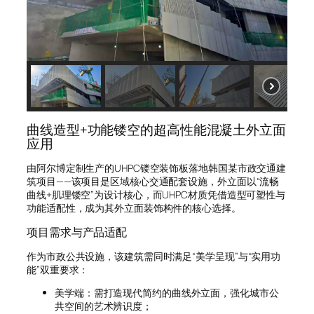
曲线造型+功能镂空的超高性能混凝土外立面
应用
由阿尔博定制生产的UHPC镂空装饰板落地韩国某市政交通建
筑项目——该项目是区域核心交通配套设施，外立面以“流畅
曲线+肌理镂空”为设计核心，而UHPC材质凭借造型可塑性与
功能适配性，成为其外立面装饰构件的核心选择。
项目需求与产品适配
作为市政公共设施，该建筑需同时满足“美学呈现”与“实用功
能”双重要求：
美学端：需打造现代简约的曲线外立面，强化城市公
共空间的艺术辨识度；