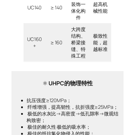
装饰一
超高机
UC140
≥ 140
体化构
械性能
件
大跨度
结构、
极致性
UC160
≥ 160
桥梁接
能，超
+
缝、特
越标准
殊工程
⚛️
UHPC的物理特性
抗压强度≥120MPa；
纤维增强，提高韧性，抗折强度≥25MPa；
极低的水灰比→高密度→低孔隙率→微观结
构致密；
极佳的耐久性·极低的吸水率；
极佳的抵抗氯化物侵入的性能；