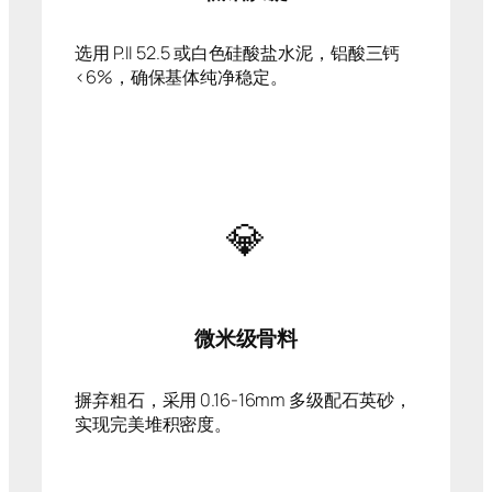
选用 P.II 52.5 或白色硅酸盐水泥，铝酸三钙
<6%，确保基体纯净稳定。
💎
微米级骨料
摒弃粗石，采用 0.16-16mm 多级配石英砂，
实现完美堆积密度。