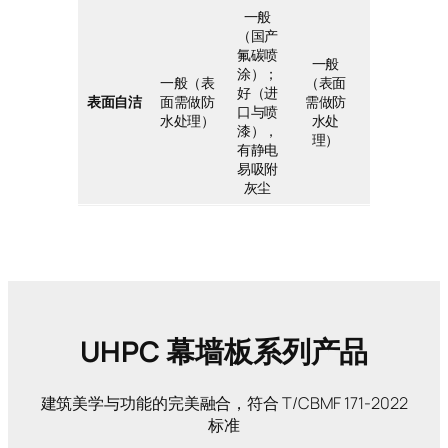
一般
（国产
一般
氟碳喷
（表面
一般
涂）；
需做防
一般（表
（表面
好（进
水处
表面自洁
面需做防
需做防
口与喷
理），
水处理）
水处
漆），
吸水率
理）
有静电
比陶板
易吸附
略低
灰尘
UHPC 幕墙板系列产品
建筑美学与功能的完美融合，符合 T/CBMF 171-2022
标准