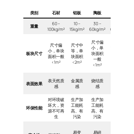
类别
石材
铝板
陶板
瓷板
60 –
10 –
30 –
30 –
重量
100kg/m²
15kg/m²
60kg/m²
60kg/m²
7
尺寸偏
标准
尺寸偏
尺寸中
小，单
UHPC 幕
小，单块
等，单
板块尺寸
块面积
墙板、
面积一般
块面积
一般
建筑外
<1m²
<2m²
<1m²
皮
表天然质
金属质
烧结质
烧结质
表面效果
感
感
感
感
对环境破
生产加
生产加
生产加
坏大，资
工能耗
工能耗
工能耗
环保性能
源不可再
高、有
高、有
高、有
生
污染
污染
污染
易变
易碎
易碎