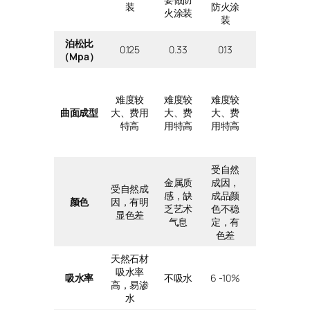
装
防火涂
防火涂
火涂装
装
装
泊松比
0.125
0.33
0.13
0.13
（Mpa）
难度较
难度较
难度较
难度较
曲面成型
大、费用
大、费
大、费
大、费
特高
用特高
用特高
用特高
受自然
受自然
金属质
成因，
成因，
受自然成
感，缺
成品颜
成品颜
颜色
因，有明
乏艺术
色不稳
色不稳
显色差
气息
定，有
定，有
色差
色差
天然石材
吸水率
吸水率
不吸水
6 -10%
3 – 10%
高，易渗
水