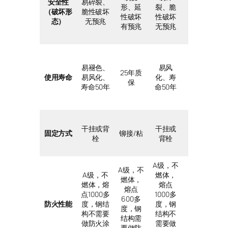
安全性
易碎裂、
形、延
裂、脆
裂、脆
（破坏形
脆性破坏
性破坏
性破坏
性破坏
态）
无预兆
有预兆
无预兆
无预兆
易褪色、
易风
易风
25年质
使用寿命
易风化、
化、寿
化、寿
保
寿命50年
命50年
命50年
干挂或背
干挂或
干挂或
固定方式
铆接/粘
栓
背栓
背栓
A级，不
A级，不
A级，不
A级，不
燃体，
燃体，
燃体，
燃体，熔
熔点
熔点
熔点
点1000多
1000多
1000多
600多
防火性能
度，钢结
度，钢
度，钢
度，钢
构不需要
结构不
结构不
结构需
做防火涂
需要做
需要做
要做防