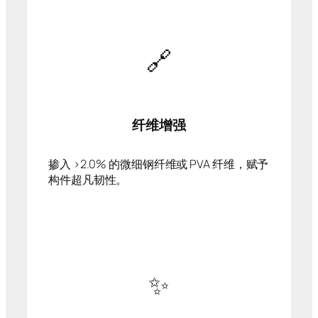
🔗
纤维增强
掺入 >2.0% 的微细钢纤维或 PVA 纤维，赋予
构件超凡韧性。
✨