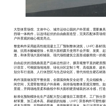
大型体育场馆、文体中心、城市运动公园的户外景观，需要兼具现
挡墙一体构件，以连绵起伏的自由曲面造型，完美匹配体育场馆
户外景观的核心视觉亮点。
整套构件采用超高性能混凝土工厂预制整体浇筑，UHPC 基
融、抗雨水酸碱侵蚀，长期大面积露天使用不会开裂、发黄、起
透，和体育场大面积铺装、现代场馆建筑立面形成极简统一的视
自由起伏的流线曲面是产品标志性设计。摒弃规整平直的硬质围
计语言，可根据场地地形、绿化分区定制 S 弯、高低落差、
划分车行道路、人行休憩区与生态绿化区，替代传统生硬石材路
构件顶面做加宽平整坐面，全圆弧倒角安全处理，无尖锐棱角，
闲空间，无需零散增设户外座椅，保持场地整体景观完整性。如图
景观，开阔场地里柔和曲线中和大面积硬质铺装的冰冷感，打造
标准化预制模块化生产适配大型公建项目工期需求。工厂拆分异
材笨重、加工成本高、易破损的短板，UHPC 异形构件可塑
成本与周期。后期维护简单，表面致密不渗水，灰尘污渍清水冲