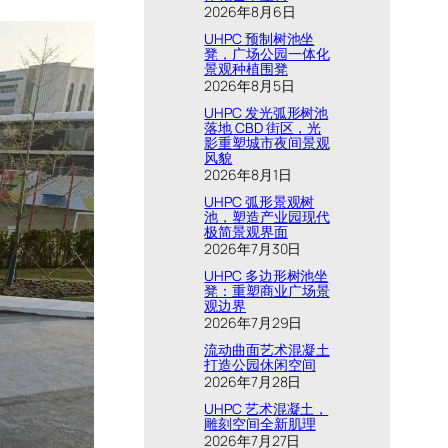
2026年8月6日
UHPC 预制树池坐
凳，广场公园一体化
景观种植围凳
2026年8月5日
UHPC 发光弧形树池
落地 CBD 街区，光
影重塑城市夜间景观
风貌
2026年8月1日
UHPC 弧形景观树
池，塑造产业园现代
极简景观界面
2026年7月30日
UHPC 多边形树池坐
凳：重塑商业广场景
观边界
2026年7月29日
流动曲面艺术混凝土
打造公园休闲空间
2026年7月28日
UHPC 艺术混凝土，
雕刻空间全新肌理
2026年7月27日