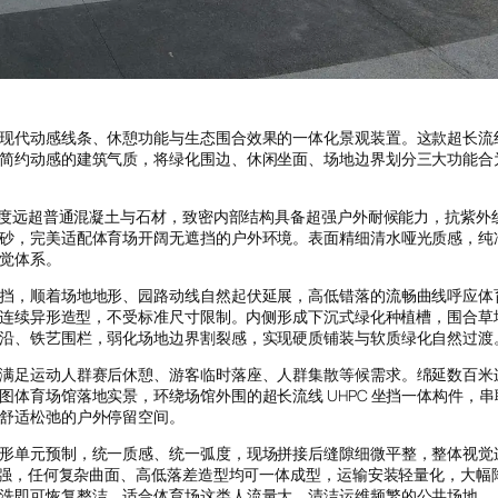
代动感线条、休憩功能与生态围合效果的一体化景观装置。这款超长流线异
简约动感的建筑气质，将绿化围边、休闲坐面、场地边界划分三大功能合
材强度远超普通混凝土与石材，致密内部结构具备超强户外耐候能力，抗紫外
砂，完美适配体育场开阔无遮挡的户外环境。表面精细清水哑光质感，纯
觉体系。
挡，顺着场地地形、园路动线自然起伏延展，高低错落的流畅曲线呼应体
超长连续异形造型，不受标准尺寸限制。内侧形成下沉式绿化种植槽，围合草
沿、铁艺围栏，弱化场地边界割裂感，实现硬质铺装与软质绿化自然过渡
满足运动人群赛后休憩、游客临时落座、人群集散等候需求。绵延数百米
体育场馆落地实景，环绕场馆外围的超长流线 UHPC 坐挡一体构件，
舒适松弛的户外停留空间。
形单元预制，统一质感、统一弧度，现场拼接后缝隙细微平整，整体视觉
性极强，任何复杂曲面、高低落差造型均可一体成型，运输安装轻量化，大幅
洗即可恢复整洁，适合体育场这类人流量大、清洁运维频繁的公共场地。