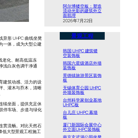
阿尔博镂空板：塑造
流动光影的建筑外立
面肌理
2026年7月22日
景观工程
形 UHPC 曲线坐凳
为一体，成为大型公建
韩国·UHPC 建筑镂
空装饰板
线老化、耐高低温冻
韩国六星级酒店外墙
净浅白灰色调干净通
装饰板
景德镇旅游景区装饰
板
育建筑动感、活力的设
坪、灌木与乔木，清晰
无锡体育公园 UHPC
外墙装饰板
。
台州科学家创业基地
连续坐面，提供充足休
UHPC板
串联停车场、步道与绿化
台儿庄 UHPC 幕墙
板
厦门新国际会展中心
连贯流畅。对比天然石
外立面UHPC装饰板
降低大型景观工程施工
南京玄武湖公园坐凳