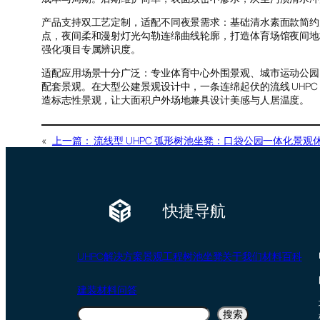
产品支持双工艺定制，适配不同夜景需求：基础清水素面款简约大
点，夜间柔和漫射灯光勾勒连绵曲线轮廓，打造体育场馆夜间地
强化项目专属辨识度。
适配应用场景十分广泛：专业体育中心外围景观、城市运动公园
配套景观。在大型公建景观设计中，一条连绵起伏的流线 UHP
造标志性景观，让大面积户外场地兼具设计美感与人居温度。
«
上一篇：
流线型 UHPC 弧形树池坐凳：口袋公园一体化景观
快捷导航
UHPC
解决方案
景观工程
树池坐凳
关于我们
材料百科
建装材料问答
搜
搜索