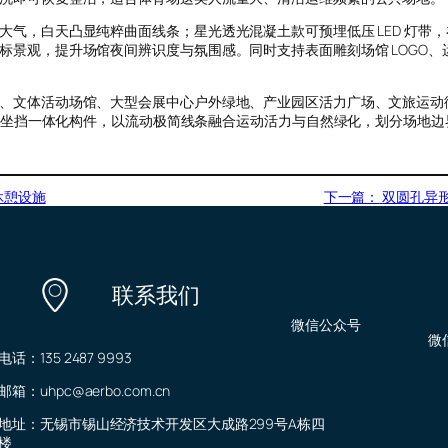
气，白天凸显纯粹曲面线条；星光透光混凝土款可预埋低压 LED 灯带
标景观，提升场馆夜间辨识度与氛围感。同时支持表面雕刻场馆 LOGO、
、文体活动场馆、大型会展中心户外绿地、产业园区活力广场、文旅运动
C 坐挡一体化构件，以流动极简线条融合运动活力与自然绿化，划分场地
休憩设施
下一篇：
双圆孔异形
联系我们
微信公众号
微
电话：135 2487 9993
邮箱：uhpc@aerbo.com.cn
地址：无锡市锡山经济技术开发区大成路299号A栋四
楼