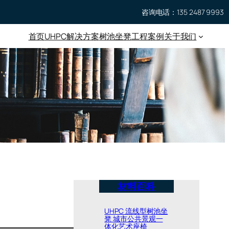
咨询电话：135 2487 9993
首页
UHPC
解决方案
树池坐凳
工程案例
关于我们
材料百科
UHPC 流线型树池坐
凳 城市公共景观一
体化艺术座椅