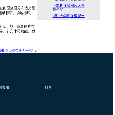
上海科技绿洲园区景
，在曲面坐面分布透光星
观坐凳
运动标语、场地标识，
浙江大学影像混凝土
街区、城市综合体育馆
边界、补充休憩功能、塑
椭圆 UHPC 树池坐凳
»
信客服
抖音