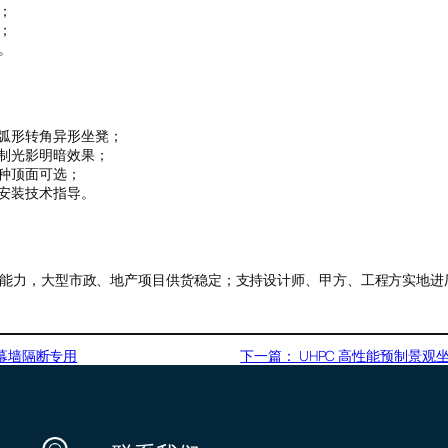
；
；
。
弧形转角异形坐凳；
制光影明暗效果；
种顶面可选；
安装技术指导。
能力，大型市政、地产项目供货稳定；支持设计师、甲方、工程方实地进
观幕墙隔断专用
下一篇：
UHPC 高性能预制景观