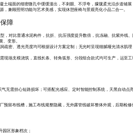
凝土端面的细密微孔中缓缓漫出，不刺眼、不浮夸，朦胧柔光沿步道铺展
源，兼顾照明功能与艺术美感，实现休憩座椅与景观亮化小品二合一。
靠保障
筑成型，对比普通水泥构件，抗折、抗压强度提升数倍，抗冻融、抗紫外线
黄、变形。
洞疏密、透光亮度均可根据设计方案定制；无光时呈现细腻哑光清水肌理
需现场支模浇筑，直线长条、转角弧形、分段组合款式均可生产，运至工
准，雨雪天气无需担心短路损坏；可搭配光感应、定时智能控制系统，天黑自动
厂预留布线槽，施工布线规整隐藏，无外露管线破坏整体外观，后期检修
升园区形象档次；