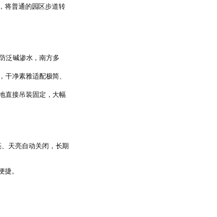
，将普通的园区步道转
、防泛碱渗水，南方多
，干净素雅适配极简、
地直接吊装固定，大幅
点亮、天亮自动关闭，长期
便捷。