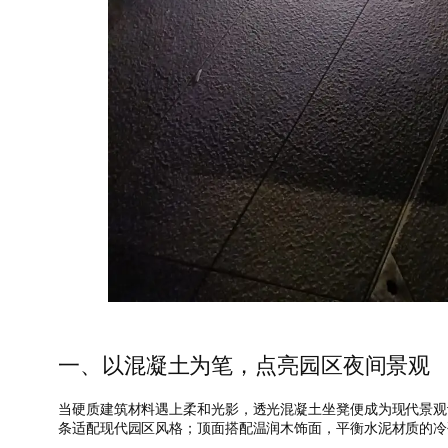
一、以混凝土为笔，点亮园区夜间景观
当硬质建筑材料遇上柔和光影，透光混凝土坐凳便成为现代景观
条适配现代园区风格；顶面搭配温润木饰面，平衡水泥材质的冷