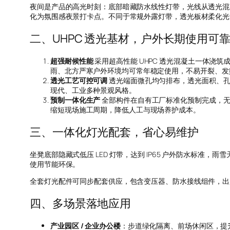
夜间是产品的高光时刻：底部暗藏防水线性灯带，光线从透光混
化为氛围感夜景打卡点。不同于常规外露灯带，透光板材柔化光
二、UHPC 透光基材，户外长期使用可
超强耐候性能
采用超高性能 UHPC 透光混凝土一体浇
雨、北方严寒户外环境均可常年稳定使用，不易开裂、发
透光工艺可控可调
透光端面微孔均匀排布，透光面积、孔
现代、工业多种景观风格。
预制一体化生产
全部构件在自有工厂标准化预制完成，无
缩短现场施工周期，降低人工与现场养护成本。
三、一体化灯光配套，省心易维护
坐凳底部隐藏式低压 LED 灯带，达到 IP65 户外防水标
使用节能环保。
全套灯光配件可同步配套供应，包含变压器、防水接线组件，出
四、多场景落地应用
产业园区 / 企业办公楼
：步道绿化隔离、前场休闲区，提