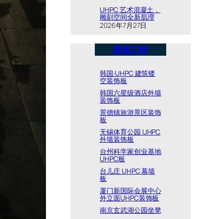
UHPC 艺术混凝土，
雕刻空间全新肌理
2026年7月27日
景观工程
韩国·UHPC 建筑镂
空装饰板
韩国六星级酒店外墙
装饰板
景德镇旅游景区装饰
板
无锡体育公园 UHPC
外墙装饰板
台州科学家创业基地
UHPC板
台儿庄 UHPC 幕墙
板
厦门新国际会展中心
外立面UHPC装饰板
南京玄武湖公园坐凳