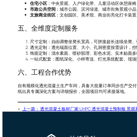
住宅小区
：中央景观、入户绿化带、儿童活动区休憩座椅
市政公共空间
：城市公园、滨河绿道、城市街角景观小品
文旅商业街区
：文创园区、美术馆、商业街亮化打卡装置
五、全维度定制服务
尺寸定制：自由调整坐凳长宽高，可拼接超长连续坐凳、
透光定制：透光端面位置、大小、孔洞密度按需设计，控
饰面定制：清水素面、喷砂肌理、彩色水泥、实木贴面多
一站式配套：图纸深化、小样寄送、灯光系统配套、现场
六、工程合作优势
自有规模化透光混凝土生产车间，具备大批量订单同步生产交付
纸出具专属深化方案与详细报价，全国项目均可承接落地。
«
上一篇：
透光混凝土板材厂家:UHPC 透光混凝土预制板 景