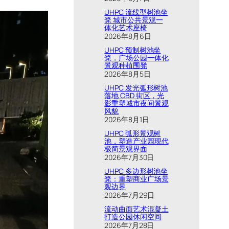
UHPC 流线型树池坐
凳 城市公共景观一
体化艺术座椅
2026年8月6日
UHPC 预制树池坐
凳，广场公园一体化
景观种植围凳
2026年8月5日
UHPC 发光弧形树池
落地 CBD 街区，光
影重塑城市夜间景观
风貌
2026年8月1日
UHPC 弧形景观树
池，塑造产业园现代
极简景观界面
2026年7月30日
UHPC 多边形树池坐
凳：重塑商业广场景
观边界
2026年7月29日
流动曲面艺术混凝土
打造公园休闲空间
2026年7月28日