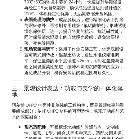
70℃±5℃的环境中养护 24 小时，快速提升早期强度，
再经过 28 天自然湿养，确保成品强度达到设计值的
100%，体积稳定性优异，无后期收缩开裂风险。
表面处理与防护
：成品脱模后，进行精细化表面打磨
与瑕疵修补，再涂刷专用硅烷 / 氟碳防护剂，形成透明
憎水保护层，进一步提升坐凳的抗污、抗泛碱性能，
同时保留清水混凝土的自然哑光质感，避免涂层脱
落、变色等问题。
现场安装与调平
：采用干作业安装工艺，坐凳底部设
置可调式钢垫板 + 混凝土垫块，通过水准仪精准调
平，保证坐凳的水平度误差≤2mm，同时在坐凳与基
础之间设置柔性垫层，缓冲不均匀沉降带来的应力，
避免成品开裂，确保安装后的稳定性与耐久性。
三、景观设计表达：功能与美学的一体化落
地
阿尔博 UHPC 坐凳并非单纯的工程构件，而是景观叙事的重
要组成部分，依托 UHPC 材料的可塑造性，实现了功能与艺
术的深度融合：
形态适配性
：可根据场地动线与景观节点，定制线
性、弧形、L 型、组合式等多种形态，适配公园步道、
广场节点、滨水景观等不同场景，如本次项目中的线