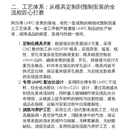
二、工艺体系：从模具定制到预制安装的全
流程匠心打磨
阿尔博 UHPC 坐凳的落地，依托一套成熟的精细化预制混凝
土工艺体系，每一道工序都严格遵循 UHPC 制品的生产标
准，保障成品的精度、质感与性能一致性。
定制化模具开发
：根据项目的景观设计方案，采用
CNC 数控加工的 ABS/FRP 模具，实现异形、弧形、线
性、穿孔等复杂造型的精准复刻，模具精度控制在
±1mm 以内，确保坐凳的弧度、开孔、拼接缝与设计方
案完全吻合。针对本次项目的穿孔设计，模具内嵌可
拆式定位销，保证毫米级穿孔精度，为后续光影效果
的实现提供基础。
专用 UHPC 配合比设计
：采用阿尔博专用 UHPC 干混
料，结合低水胶比（W/B≤0.20）设计，通过高效减水
剂优化浆体流动性，同时掺入镀铜钢纤维实现乱向分
布增强，从根源上提升材料的韧性与抗裂性能，避免
成品在脱模、运输与安装过程中出现微裂纹。
浇筑与养护工艺
：采用立式 / 卧式整体浇筑工艺，结合
高频振捣 + 真空排气技术，消除浆体中的气泡，保证
坐凳表面的清水质感均匀细腻，无蜂窝麻面、无砂眼
缺陷。浇筑完成后，采用恒温恒湿蒸汽养护工艺，在