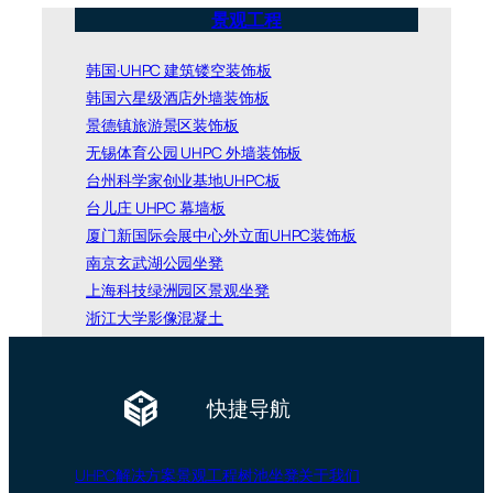
景观工程
韩国·UHPC 建筑镂空装饰板
韩国六星级酒店外墙装饰板
景德镇旅游景区装饰板
无锡体育公园 UHPC 外墙装饰板
台州科学家创业基地UHPC板
台儿庄 UHPC 幕墙板
厦门新国际会展中心外立面UHPC装饰板
南京玄武湖公园坐凳
上海科技绿洲园区景观坐凳
浙江大学影像混凝土
快捷导航
UHPC
解决方案
景观工程
树池坐凳
关于我们