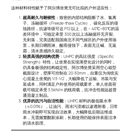
这种材料特性赋予了阿尔博坐凳无可比拟的户外适应性：
超高耐久与耐候性
：致密的内部结构阻断了水、氯离
子、冻融循环（Freeze-thaw Cycle）、碳化反应的侵
蚀路径，抗渗等级可达 P12 以上，在 – 40℃~80℃的温
差环境中，可稳定承受 300 次以上冻融循环无开裂、
无剥落，完美适配我国南北不同气候区的户外使用场
景，长期日晒雨淋、酸雨侵蚀下，表面无泛碱、无返
霜，清水质感持久稳定。
轻质高强的结构优势
：UHPC 的高比强度（Specific
Strength）特性，让坐凳在实现薄壁化设计的同时，
仍具备极强的结构稳定性。阿尔博坐凳采用空心箱型
截面设计，壁厚可控制在 20-30mm，自重仅为传统实
心混凝土坐凳的 1/3-1/2，大幅降低了运输、吊装与安
装成本，同时满足户外使用的荷载要求，单人坐面荷
载可稳定承受 3.5kN/m 的线荷载，抗冲击性能远超普
通混凝土制品。
优异的抗污与自洁性能
：UHPC 材料的极低吸水率
（≤0.01%），让油污、雨水污渍难以渗透附着，日常
雨水冲刷即可实现自洁效果，大幅降低后期运维成
本，无需频繁翻新涂刷，长期使用仍能保持表面洁净
的清水肌理。