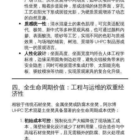
性坐凳，顺着步道延伸，形成连续的休憩界面，穿孔
工艺在阳光下形成斑驳光影，为硬质景观增添了动态
的自然意趣。
质感统一性
：清水混凝土的素色肌理，可完美适配现
代、极简、新中式等多种景观风格，也可通过颜料内
掺、表面酸洗、喷砂等工艺，实现不同的色彩与质感
效果，与场地的铺装、树池、景墙等 UHPC 制品形成
统一的景观语言。
人性化设计
：坐面高度、坐面宽度均符合人体工程学
标准，边缘采用圆角倒边处理，避免尖锐棱角带来的
安全隐患；同时可根据需求集成灯带、太阳能充电
板、驱蚊模块等功能，实现景观家具的复合化升级。
四、全生命周期价值：工程与运维的双重经
济性
相较于传统石材坐凳、金属坐凳或防腐木坐凳，阿尔博
UHPC 艺术混凝土坐凳具备显著的全生命周期成本优势：
初始成本可控
：预制化生产大幅降低了现场施工成
本，薄壁轻量化设计减少了材料用量，综合造价与中
高端石材坐凳持平，且无需额外的防腐、防火处理成
本。