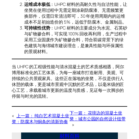
运维成本极低
：UHPC 材料的高耐久性与自洁性能，让
坐凳在使用过程中无需定期涂刷防腐漆、无需频繁更
换部件，仅需日常清洁即可，30 年使用周期内的运维
成本不足初始造价的 5%，远低于防腐木、金属制品。
可持续性优势
：UHPC 材料的主要成分为水泥、石英砂
与矿物掺合料，可实现 100% 回收再利用，生产过程中
采用工业固废作为矿物掺合料，符合双碳背景下的绿
色建筑与海绵城市建设理念，是兼具性能与环保属性
的景观材料。
当 UHPC 的工程级性能与清水混凝土的艺术质感相遇，阿尔
博用标准化的工艺体系，为每一座城市打造耐用、美观、可
持续的公共景观家具。这些正在落地的坐凳，不仅是供行人
休憩的载体，更是城市景观中沉默的艺术品，以毫米级的匠
心工艺，承载着城市更新的温度与质感，见证每一次脚步的
停留与时光的流转。
下一篇：
花境边的混凝土坐
«
上一篇：
纯白艺术混凝土坐
凳：城市公园的自然设计纽带
凳：防腐木与铜条的清新协奏
»
材料百科