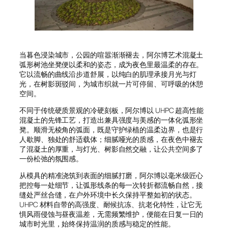
当暮色浸染城市，公园的喧嚣渐渐褪去，阿尔博艺术混凝土
弧形树池坐凳便以柔和的姿态，成为夜色里最温柔的存在。
它以流畅的曲线沿步道舒展，以纯白的肌理承接月光与灯
光，在树影斑驳间，为城市织就一片可停留、可呼吸的休憩
空间。
不同于传统硬质景观的冷硬刻板，阿尔博以 UHPC 超高性能
混凝土的先锋工艺，打造出兼具强度与美感的一体化弧形坐
凳。顺滑无棱角的弧面，既是守护绿植的温柔边界，也是行
人歇脚、独处的舒适载体；细腻哑光的质感，在夜色中褪去
了混凝土的厚重，与灯光、树影自然交融，让公共空间多了
一份松弛的氛围感。
从模具的精准浇筑到表面的细腻打磨，阿尔博以毫米级匠心
把控每一处细节，让弧形线条的每一次转折都流畅自然，接
缝处严丝合缝，在户外环境中长久保持平整如初的状态。
UHPC 材料自带的高强度、耐候抗冻、抗老化特性，让它无
惧风雨侵蚀与昼夜温差，无需频繁维护，便能在日复一日的
城市时光里，始终保持温润的质感与稳定的性能。