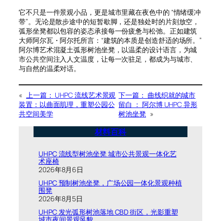
它不只是一件景观小品，更是城市里藏在夜色中的 “情绪缓冲
带”。无论是散步途中的短暂歇脚，还是独处时的片刻放空，
弧形坐凳都以包容的姿态承接每一份疲惫与松弛。正如建筑
大师阿尔瓦・阿尔托所言：“建筑的本质是创造舒适的场所。”
阿尔博艺术混凝土弧形树池坐凳，以温柔的设计语言，为城
市公共空间注入人文温度，让每一次驻足，都成为与城市、
与自然的温柔对话。
«
上一篇：
UHPC 流线艺术景观
下一篇：
曲线织就的城市
装置：以曲面肌理，重塑公园公
留白 ： 阿尔博 UHPC 异形
共空间美学
树池坐凳
»
材料百科
UHPC 流线型树池坐凳 城市公共景观一体化艺
术座椅
2026年8月6日
UHPC 预制树池坐凳，广场公园一体化景观种植
围凳
2026年8月5日
UHPC 发光弧形树池落地 CBD 街区，光影重塑
城市夜间景观风貌