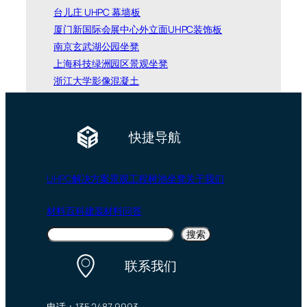
台儿庄 UHPC 幕墙板
厦门新国际会展中心外立面UHPC装饰板
南京玄武湖公园坐凳
上海科技绿洲园区景观坐凳
浙江大学影像混凝土
快捷导航
UHPC
解决方案
景观工程
树池坐凳
关于我们
材料百科
建装材料问答
搜
搜索
索
联系我们
电话：135 2487 9993