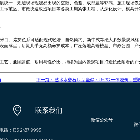
质统一，规避现场现浇易出现的空鼓、色差、成型差等弊病。施工现场仅
工示范区、市政快速改造项目等各类工期紧张工程，从深化设计、模具开
格
基础米白、素灰色系可适配现代轻奢、自然简约、新中式等绝大多数景观风
表面浮尘，后期几乎无高额养护成本，广泛落地高端楼盘、市政公园、产
制化工艺，兼顾颜值、耐用与性价比，持续为国内景观项目打造长效耐看的户
街
下一篇：
艺术水磨石 U 型坐凳：UHPC 一体浇筑，
联系我们
微信公众号
微
电话：135 2487 9993