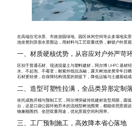
在高端住宅水景、市政游园绿地、园区休闲空间等众多落地实景
池坐凳到异形水景围边，用材料与工艺双重优势，解锁户外景观
一、材质硬核优势，从容应对户外严苛
区别于普通石材、现浇混凝土与塑料建材，阿尔博 UHPC 基
水、不起泡、不霉变；耐紫外线抗冻融，露天树池坐凳常年日晒
石材更轻便，在保障结构强度的前提下，降低运输与土建基础成
二、造型可塑性拉满，全品类异形定制
依托成熟开模与预制工艺，阿尔博突破传统建材造型局限，圆弧
台，还是口袋公园环抱乔木的流线型树池围凳，都能依照景观设
物兼顾围挡、坐憩双重用途，优化景观空间利用率。
三、工厂预制施工，高效降本省心落地