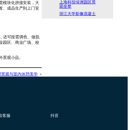
上海科技绿洲园区景
需模块化拼接安装，大
观坐凳
发、成品生产到上门安
浙江大学影像混凝土
格，还可按需调色、做肌
业园区、商业广场、校
外景观小品。
重塑景观与室内休憩美学
»
信客服
抖音