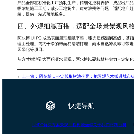
产品全部在标准化工厂预制生产，精细化控料养护，成品出厂品
幅缩短施工工期，减少工地扬尘、建材浪费等问题，适配地产赶
装，提供一站式落地服务。
四、外观细腻百搭，适配全场景景观风
阿尔博 UHPC 成品表面肌理细腻平整，哑光质感温润高级，
理面处理。简约干净的饰面易清洁打理，雨水自然冲刷即可带走
园绿化等项目。
从方寸树池到大面积滨水景观，阿尔博以硬核材料实力 + 定
«
上一篇：
阿尔博 UHPC 弧形树池坐凳：把景观艺术搬进城市
快捷导航
UHPC
解决方案
景观工程
树池坐凳
关于我们
材料百科