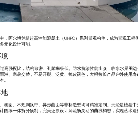
中，阿尔博凭借超高性能混凝土（UHPC）系列景观构件，成为景观工程
多元化设计可能。
环境
材经过高强配比，结构致密、孔隙率极低。防水抗渗性能出众，临水水景围
雨淋、寒暑交替，不易开裂、泛黄、掉皮褪色，大幅拉长产品户外使用寿
本。
落地
、椭圆、不规则飘带、异形曲面等非标造型均可精准定制。无论是楼盘中
计图纸一体拆分预制，完美还原设计师流畅灵动的曲线构想，实现艺术造