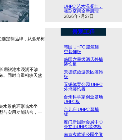
UHPC 艺术混凝土，
雕刻空间全新肌理
2026年7月27日
景观工程
优选定制品牌，从弧形树
韩国·UHPC 建筑镂
空装饰板
韩国六星级酒店外墙
装饰板
边长期被池水浸润不渗
景德镇旅游景区装饰
命。同时自重相较天然
板
无锡体育公园 UHPC
外墙装饰板
台州科学家创业基地
UHPC板
央水景的环形临水坐
台儿庄 UHPC 幕墙
型与实用功能结合，一
板
厦门新国际会展中心
外立面UHPC装饰板
南京玄武湖公园坐凳