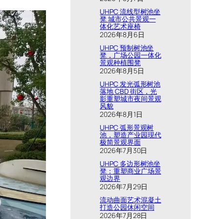
UHPC 流线型树池坐
凳 城市公共景观一
体化艺术座椅
2026年8月6日
UHPC 预制树池坐
凳，广场公园一体化
景观种植围凳
2026年8月5日
UHPC 发光弧形树池
落地 CBD 街区，光
影重塑城市夜间景观
风貌
2026年8月1日
UHPC 弧形景观树
池，塑造产业园现代
极简景观界面
2026年7月30日
UHPC 多边形树池坐
凳：重塑商业广场景
观边界
2026年7月29日
流动曲面艺术混凝土
打造公园休闲空间
2026年7月28日