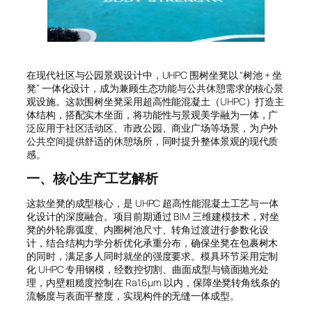
在现代社区与公园景观设计中，UHPC 围树坐凳以 “树池 + 坐
凳” 一体化设计，成为兼顾生态功能与公共休憩需求的核心景
观设施。这款围树坐凳采用超高性能混凝土（UHPC）打造主
体结构，搭配实木坐面，将功能性与景观美学融为一体，广
泛应用于社区活动区、市政公园、商业广场等场景，为户外
公共空间提供舒适的休憩场所，同时提升整体景观的现代质
感。
一、核心生产工艺解析
这款坐凳的成型核心，是 UHPC 超高性能混凝土工艺与一体
化设计的深度融合。项目前期通过 BIM 三维建模技术，对坐
凳的外轮廓弧度、内圈树池尺寸、转角过渡进行参数化设
计，结合结构力学分析优化承重分布，确保坐凳在包裹树木
的同时，满足多人同时就坐的强度要求。模具环节采用定制
化 UHPC 专用钢模，经数控切割、曲面成型与镜面抛光处
理，内壁粗糙度控制在 Ra1.6μm 以内，保障坐凳转角线条的
流畅度与表面平整度，实现构件的无缝一体成型。