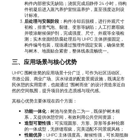
构件内部密实无缺陷；浇筑完成后静停 24 小时，待构
件初凝后进入蒸汽养护室恒温养护，直至强度达到设
计标准。
后处理与安装阶段
：构件冷却后脱模，进行外观尺寸
初检，排查气泡、裂缝、变形等缺陷；人工打磨瑕疵
并喷涂耐候保护剂，完成强度、尺寸、外观等全项检
测；实木坐面经防腐处理后与 UHPC 主体拼接固定，
构件编号包装，现场通过预埋件固定安装，确保坐凳
与树木、地面贴合紧密，整体线条流畅统一。
三、应用场景与核心优势
UHPC 围树坐凳的应用场景十分广泛，可作为社区活动区、
市政公园、商业广场、滨水绿道的配套景观设施，既满足市
民休憩的实用需求，也能通过 “围树而坐” 的设计营造亲近自
然的空间氛围，提升项目的生态质感与现代感。
其核心优势主要体现在四个方面：
功能一体化
：树池与坐凳合二为一，既保护树木根
系，又提供休憩空间，有效利用公共空间资源；
造型可塑性强
：可实现圆形、方形、异形等多种轮廓
的一体成型，无拼缝瑕疵，完美适配不同景观风格；
性能优异
：UHPC 主体强度高、耐候性强，可长期抵御