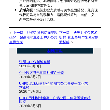
户外日晒雨淋、冻融循环，使用寿命远超传统石材坐
凳，后期维护成本低；
质感高级
：混凝土哑光质感与实木坐面搭配，兼具现
代极简风与自然亲和力，适配现代简约、自然主义、
新中式等多种设计风格。
«
上一篇：
UHPC 异形切面景观
下一篇：
透光 UHPC 艺术
坐凳｜超高性能混凝土户外公共
板材 :景观幕墙与坐凳定制
坐凳定制
新材料
»
材料百科
江阴 UHPC 树池坐凳
2026年8月8日
企业园区弧形拼接 UHPC 坐凳
2026年8月7日
UHPC 流线型树池坐凳 城市公共景观一体化艺
术座椅
2026年8月6日
UHPC 预制树池坐凳，广场公园一体化景观种植
围凳
2026年8月5日