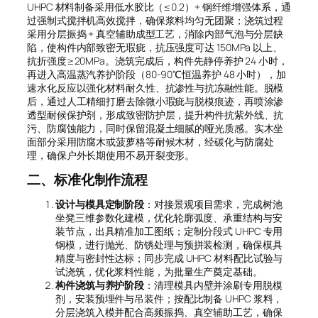
UHPC 材料制备采用低水胶比（≤0.2）+ 钢纤维增强体系，通
过强制式搅拌机高效搅拌，确保浆料均匀无团聚；浇筑过程
采用分层振捣 + 真空辅助成型工艺，消除内部气泡与分层缺
陷，使构件内部致密无瑕疵，抗压强度可达 150MPa 以上、
抗折强度≥20MPa。浇筑完成后，构件先静停养护 24 小时，
再进入高温蒸汽养护阶段（80-90℃恒温养护 48 小时），加
速水化反应以强化材料耐久性、抗渗性与抗冻融性能。脱模
后，通过人工精细打磨去除微小瑕疵与脱模痕迹，再喷涂渗
透型耐候保护剂，形成致密防护层，提升构件抗紫外线、抗
污、防腐蚀能力，同时保留混凝土细腻的哑光质感。实木坐
面部分采用防腐木或菠萝格等耐候木材，经碳化与防腐处
理，确保户外长期使用不易开裂变形。
二、标准化制作流程
设计与模具定制阶段
：对接景观项目需求，完成树池
坐凳三维参数化建模，优化轮廓弧度、承重结构与安
装节点，出具精准加工图纸；定制分段式 UHPC 专用
钢模，进行抛光、防锈处理与预拼装检测，确保模具
精度与密封性达标；同步完成 UHPC 材料配比试验与
试浇筑，优化浆料性能，为批量生产奠定基础。
构件浇筑与养护阶段
：清理模具内壁并涂刷专用脱模
剂，安装预埋件与吊装件；按配比制备 UHPC 浆料，
分层浇筑入模并配合高频振捣、真空辅助工艺，确保