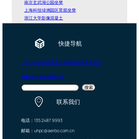
南京玄武湖公园坐凳
上海科技绿洲园区景观坐凳
浙江大学影像混凝土
快捷导航
UHPC
解决方案
景观工程
树池坐凳
关于我们
材料百科
建装材料问答
搜
搜索
索
联系我们
电话：135 2487 9993
邮箱：uhpc@aerbo.com.cn