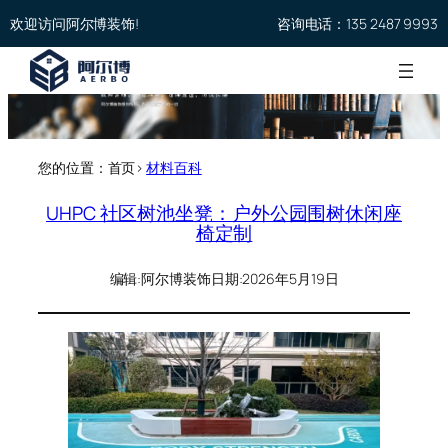
欢迎访问阿尔博装饰!
咨询电话：135 2487 9993
您的位置：首页>
材料百科
UHPC 社区树池坐凳：户外公园围树休闲座
椅定制
编辑:
阿尔博装饰
日期:
2026年5月19日