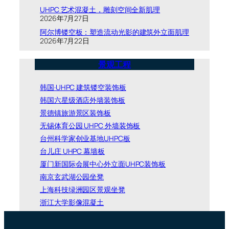
UHPC 艺术混凝土，雕刻空间全新肌理
2026年7月27日
阿尔博镂空板：塑造流动光影的建筑外立面肌理
2026年7月22日
景观工程
韩国·UHPC 建筑镂空装饰板
韩国六星级酒店外墙装饰板
景德镇旅游景区装饰板
无锡体育公园 UHPC 外墙装饰板
台州科学家创业基地UHPC板
台儿庄 UHPC 幕墙板
厦门新国际会展中心外立面UHPC装饰板
南京玄武湖公园坐凳
上海科技绿洲园区景观坐凳
浙江大学影像混凝土