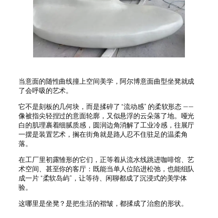
当意面的随性曲线撞上空间美学，阿尔博意面曲型坐凳就成
了会呼吸的艺术。
它不是刻板的几何块，而是揉碎了 “流动感” 的柔软形态 ——
像被指尖轻捏过的意面轮廓，又似悬浮的云朵落了地。哑光
白的肌理裹着细腻质感，圆润边角消解了工业冷感，往展厅
一摆是装置艺术，搁在街角就是路人忍不住驻足的温柔角
落。
在工厂里初露雏形的它们，正等着从流水线跳进咖啡馆、艺
术空间、甚至你的客厅：既能当单人位陷进松弛，也能组队
成一片 “柔软岛屿”，让等待、闲聊都成了沉浸式的美学体
验。
这哪里是坐凳？是把生活的褶皱，都揉成了治愈的形状。