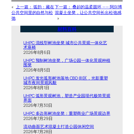
«
上一篇：
弧韵：藏在
下一篇：
叠起的温柔圆环 —— 阿尔博
公共空间里的自然与松
混凝土坐凳，让公共空间长出松弛感
弛
»
材料百科
UHPC 流线型树池坐凳 城市公共景观一体化艺
术座椅
2026年8月6日
UHPC 预制树池坐凳，广场公园一体化景观种植
围凳
2026年8月5日
UHPC 发光弧形树池落地 CBD 街区，光影重塑
城市夜间景观风貌
2026年8月1日
UHPC 弧形景观树池，塑造产业园现代极简景观
界面
2026年7月30日
UHPC 多边形树池坐凳：重塑商业广场景观边界
2026年7月29日
流动曲面艺术混凝土打造公园休闲空间
2026年7月28日