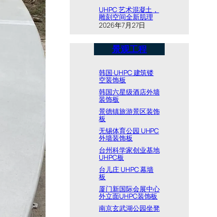
UHPC 艺术混凝土，
雕刻空间全新肌理
2026年7月27日
景观工程
韩国·UHPC 建筑镂
空装饰板
韩国六星级酒店外墙
装饰板
景德镇旅游景区装饰
板
无锡体育公园 UHPC
外墙装饰板
台州科学家创业基地
UHPC板
台儿庄 UHPC 幕墙
板
厦门新国际会展中心
外立面UHPC装饰板
南京玄武湖公园坐凳