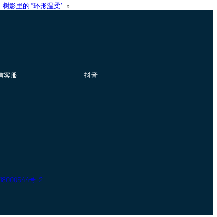
：
树影里的 “环形温柔”
»
信客服
抖音
18000544号-2