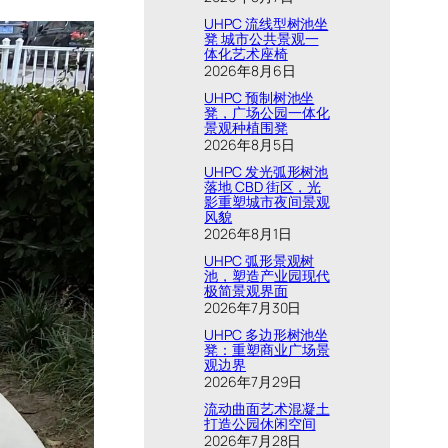
UHPC 流线型树池坐
凳 城市公共景观一
体化艺术座椅
2026年8月6日
UHPC 预制树池坐
凳，广场公园一体化
景观种植围凳
2026年8月5日
UHPC 发光弧形树池
落地 CBD 街区，光
影重塑城市夜间景观
风貌
2026年8月1日
UHPC 弧形景观树
池，塑造产业园现代
极简景观界面
2026年7月30日
UHPC 多边形树池坐
凳：重塑商业广场景
观边界
2026年7月29日
流动曲面艺术混凝土
打造公园休闲空间
2026年7月28日