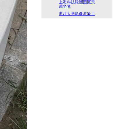
上海科技绿洲园区景
观坐凳
浙江大学影像混凝土