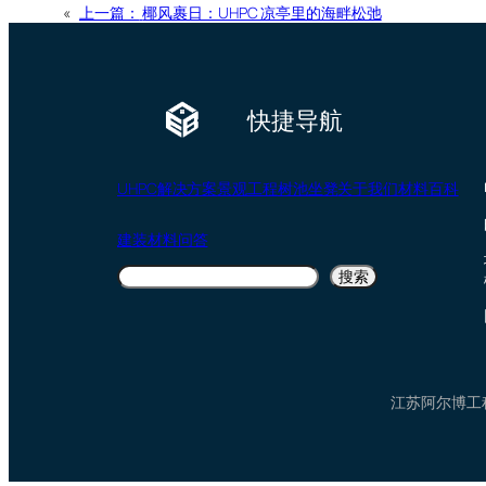
«
上一篇：
椰风裹日：UHPC 凉亭里的海畔松弛
快捷导航
UHPC
解决方案
景观工程
树池坐凳
关于我们
材料百科
建装材料问答
搜
搜索
索
江苏阿尔博工