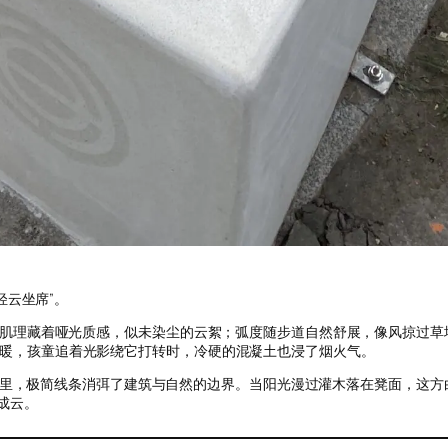
轻云坐席”。
凝土肌理藏着哑光质感，似未染尘的云絮；弧度随步道自然舒展，像风掠过草
暖，孩童追着光影绕它打转时，冷硬的混凝土也浸了烟火气。
和外观里，极简线条消弭了建筑与自然的边界。当阳光漫过灌木落在凳面，这
成云。