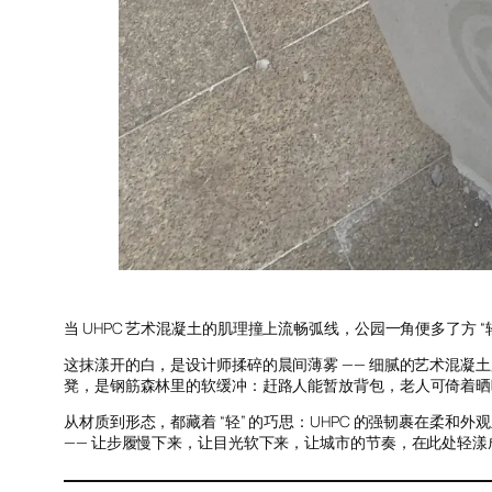
当 UHPC 艺术混凝土的肌理撞上流畅弧线，公园一角便多了方 “
这抹漾开的白，是设计师揉碎的晨间薄雾 —— 细腻的艺术混
凳，是钢筋森林里的软缓冲：赶路人能暂放背包，老人可倚着晒
从材质到形态，都藏着 “轻” 的巧思：UHPC 的强韧裹在柔
—— 让步履慢下来，让目光软下来，让城市的节奏，在此处轻漾