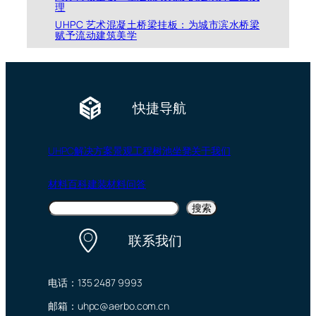
理
UHPC 艺术混凝土桥梁挂板：为城市滨水桥梁
赋予流动建筑美学
快捷导航
UHPC
解决方案
景观工程
树池坐凳
关于我们
材料百科
建装材料问答
搜
搜索
索
联系我们
电话：135 2487 9993
邮箱：uhpc@aerbo.com.cn