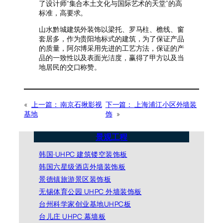
了设计师“集合本土文化与国际艺术的天堂”的高
标准，高要求。
山水黔城建筑外装饰以梁托、罗马柱、檐线、窗
套居多，作为贵阳地标式的建筑，为了保证产品
的质量，阿尔博采用先进的工艺方法，保证的产
品的一致性以及表面光洁度，赢得了甲方以及当
地居民的交口称赞。
«
上一篇：
南京石揪影视
下一篇：
上海浦江小区外墙装
基地
饰
»
景观工程
韩国·UHPC 建筑镂空装饰板
韩国六星级酒店外墙装饰板
景德镇旅游景区装饰板
无锡体育公园 UHPC 外墙装饰板
台州科学家创业基地UHPC板
台儿庄 UHPC 幕墙板