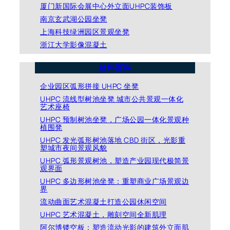
厦门新国际会展中心外立面UHPC装饰板
南京玄武湖公园坐凳
上海科技绿洲园区景观坐凳
浙江大学影像混凝土
材料百科
企业园区弧形拼接 UHPC 坐凳
UHPC 流线型树池坐凳 城市公共景观一体化
艺术座椅
UHPC 预制树池坐凳，广场公园一体化景观种
植围凳
UHPC 发光弧形树池落地 CBD 街区，光影重
塑城市夜间景观风貌
UHPC 弧形景观树池，塑造产业园现代极简景
观界面
UHPC 多边形树池坐凳：重塑商业广场景观边
界
流动曲面艺术混凝土打造公园休闲空间
UHPC 艺术混凝土，雕刻空间全新肌理
阿尔博镂空板：塑造流动光影的建筑外立面肌