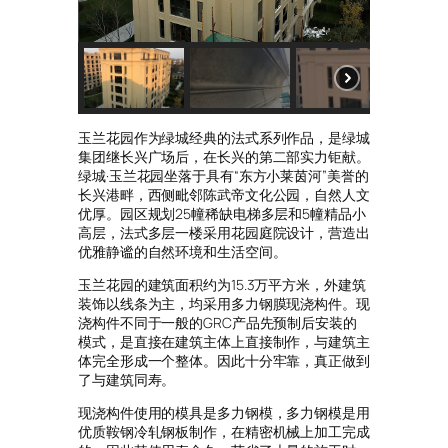
玉兰花园作为绿城经典的法式系列作品，是绿城
集团继长兴广场后，在长兴的第二部实力钜献。
绿城·玉兰花园坐落于具有“东方小莱茵河”美誉的
长兴港畔，西侧毗邻陈武帝文化公园，自然人文
优厚。园区规划25幢稀缺电梯多层和5幢精品小
高层，法式多层一楼采用花园庭院设计，营造出
优雅静谧的自然环境和生活空间。
玉兰花园的建筑面积约为15.3万平方米，外建筑
装饰以线条为主，均采用多力钢膜现浇构件。现
浇构件不同于一般的GRC产品先预制后安装的
模式，是直接在建筑主体上直接制作，与建筑主
体完全形成一个整体。因此十分牢靠，真正做到
了与建筑同寿。
现浇构件使用的模具是多力钢模，多力钢模是用
优质鞍钢冷轧钢板制作，在精密机械上加工完成