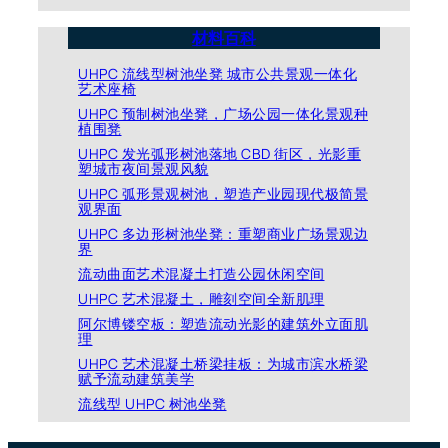
材料百科
UHPC 流线型树池坐凳 城市公共景观一体化
艺术座椅
UHPC 预制树池坐凳，广场公园一体化景观种
植围凳
UHPC 发光弧形树池落地 CBD 街区，光影重
塑城市夜间景观风貌
UHPC 弧形景观树池，塑造产业园现代极简景
观界面
UHPC 多边形树池坐凳：重塑商业广场景观边
界
流动曲面艺术混凝土打造公园休闲空间
UHPC 艺术混凝土，雕刻空间全新肌理
阿尔博镂空板：塑造流动光影的建筑外立面肌
理
UHPC 艺术混凝土桥梁挂板：为城市滨水桥梁
赋予流动建筑美学
流线型 UHPC 树池坐凳