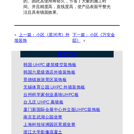
的。因此其使用寿命久，节省了大量的施工时
间。并且精度高，直线度高，使产品表面平整光
洁且具有镜面效果。
«
上一篇：
小区《星河湾》外
下一篇：
小区《万安金
墙装饰
邸》
»
景观工程
韩国·UHPC 建筑镂空装饰板
韩国六星级酒店外墙装饰板
景德镇旅游景区装饰板
无锡体育公园 UHPC 外墙装饰板
台州科学家创业基地UHPC板
台儿庄 UHPC 幕墙板
厦门新国际会展中心外立面UHPC装饰板
南京玄武湖公园坐凳
上海科技绿洲园区景观坐凳
浙江大学影像混凝土