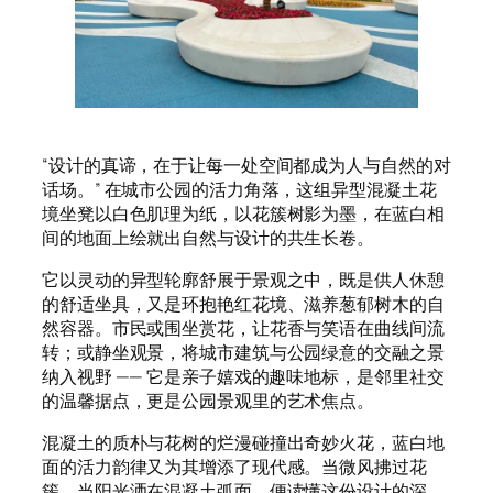
“设计的真谛，在于让每一处空间都成为人与自然的对
话场。” 在城市公园的活力角落，这组异型混凝土花
境坐凳以白色肌理为纸，以花簇树影为墨，在蓝白相
间的地面上绘就出自然与设计的共生长卷。
它以灵动的异型轮廓舒展于景观之中，既是供人休憩
的舒适坐具，又是环抱艳红花境、滋养葱郁树木的自
然容器。市民或围坐赏花，让花香与笑语在曲线间流
转；或静坐观景，将城市建筑与公园绿意的交融之景
纳入视野 —— 它是亲子嬉戏的趣味地标，是邻里社交
的温馨据点，更是公园景观里的艺术焦点。
混凝土的质朴与花树的烂漫碰撞出奇妙火花，蓝白地
面的活力韵律又为其增添了现代感。当微风拂过花
簇，当阳光洒在混凝土弧面，便读懂这份设计的深