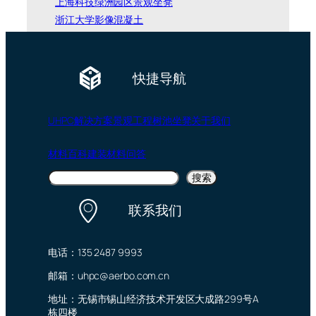
上海科技绿洲园区景观坐凳
浙江大学影像混凝土
快捷导航
UHPC
解决方案
景观工程
树池坐凳
关于我们
材料百科
建装材料问答
搜
搜索
索
联系我们
电话：135 2487 9993
邮箱：uhpc@aerbo.com.cn
地址：无锡市锡山经济技术开发区大成路299号A
栋四楼