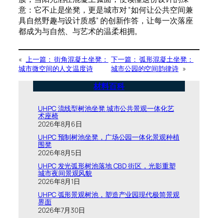
意：它不止是坐凳，更是城市对 “如何让公共空间兼
具自然野趣与设计质感” 的创新作答，让每一次落座
都成为与自然、与艺术的温柔相拥。
«
上一篇：
街角混凝土坐凳：
下一篇：
弧形混凝土坐凳：
城市微空间的人文温度诗
城市公园的空间韵律诗
»
材料百科
UHPC 流线型树池坐凳 城市公共景观一体化艺
术座椅
2026年8月6日
UHPC 预制树池坐凳，广场公园一体化景观种植
围凳
2026年8月5日
UHPC 发光弧形树池落地 CBD 街区，光影重塑
城市夜间景观风貌
2026年8月1日
UHPC 弧形景观树池，塑造产业园现代极简景观
界面
2026年7月30日