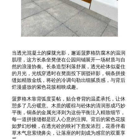
当透光混凝土的朦胧光影，邂逅菠萝格防腐木的温润
肌理，这方长条坐凳便在公园间铺展开一场材质与自
然的浪漫协奏。长条造型利落舒展，透光砼体似凝住
的月光，光线穿透时在凳面投下斑驳碎影，铜条拼接
缝如精致金线，将砼的冷调勾勒出细腻质感，与背后
烂漫盛放的紫色花簇相映成趣。
菠萝格木靠背弧度妥帖，贴合脊背的温柔承托，让休
憩多了几分暖意。木质的暖棕与砼体的清润形成巧妙
平衡，铜条的金属光泽则为这份平衡注入精致细节，
每一道拼接缝都是匠人心意的注脚。背后的紫色花簇
如梦幻纱幔，在透光砼的映衬下愈发浓烈，花香伴着
草木气息萦绕鼻尖，让落座的时刻成为感官的双重享