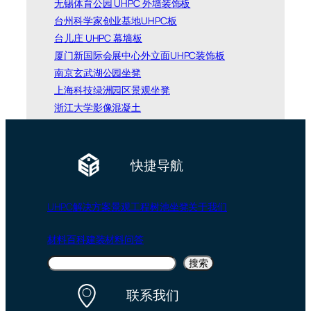
无锡体育公园 UHPC 外墙装饰板
台州科学家创业基地UHPC板
台儿庄 UHPC 幕墙板
厦门新国际会展中心外立面UHPC装饰板
南京玄武湖公园坐凳
上海科技绿洲园区景观坐凳
浙江大学影像混凝土
快捷导航
UHPC
解决方案
景观工程
树池坐凳
关于我们
材料百科
建装材料问答
搜
搜索
索
联系我们