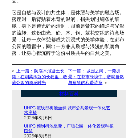
受。
它是自然与设计的共生体，是休憩与美学的融合场。
落座时，后背贴着木背的温润，指尖划过铜条的细
腻，身下是透光砼的清润，眼前是紫花的绚烂与光影
的流转。这份由光、砼、木、铜、紫花交织的诗意场
景，让每一次休憩都成为沉浸式的美学体验，在都市
公园的喧嚣中，圈出一方兼具质感与浪漫的私属角
落，让身心都沉醉于这份材质共生的自然之美。
«
上一篇：
防腐木混凝土长
下一篇：
城园之间，一凳拥
凳：在刚柔织就的长卷里，收
景：在都市绿境中，谱就自然
藏公园的质感时光
与建筑的和谐诗章
»
材料百科
UHPC 流线型树池坐凳 城市公共景观一体化艺
术座椅
2026年8月6日
UHPC 预制树池坐凳，广场公园一体化景观种植
围凳
2026年8月5日