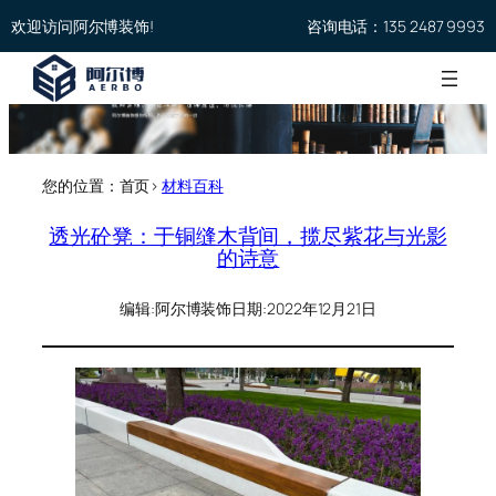
欢迎访问阿尔博装饰!
咨询电话：135 2487 9993
您的位置：首页>
材料百科
透光砼凳：于铜缝木背间，揽尽紫花与光影
的诗意
编辑:
阿尔博装饰
日期:
2022年12月21日