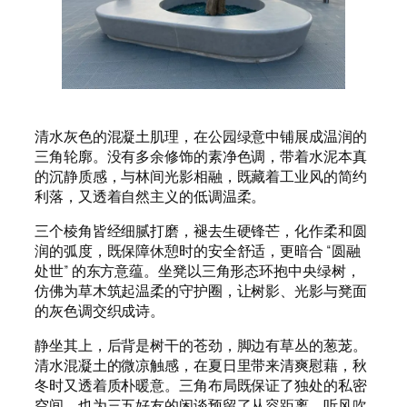
清水灰色的混凝土肌理，在公园绿意中铺展成温润的
三角轮廓。没有多余修饰的素净色调，带着水泥本真
的沉静质感，与林间光影相融，既藏着工业风的简约
利落，又透着自然主义的低调温柔。
三个棱角皆经细腻打磨，褪去生硬锋芒，化作柔和圆
润的弧度，既保障休憩时的安全舒适，更暗合 “圆融
处世” 的东方意蕴。坐凳以三角形态环抱中央绿树，
仿佛为草木筑起温柔的守护圈，让树影、光影与凳面
的灰色调交织成诗。
静坐其上，后背是树干的苍劲，脚边有草丛的葱茏。
清水混凝土的微凉触感，在夏日里带来清爽慰藉，秋
冬时又透着质朴暖意。三角布局既保证了独处的私密
空间，也为三五好友的闲谈预留了从容距离。听风吹