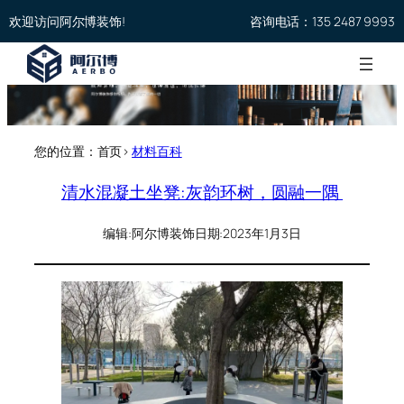
欢迎访问阿尔博装饰!
咨询电话：135 2487 9993
您的位置：首页>
材料百科
清水混凝土坐凳:灰韵环树，圆融一隅
编辑:
阿尔博装饰
日期:
2023年1月3日