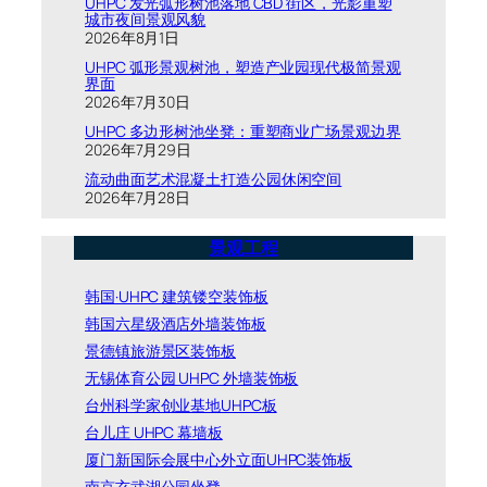
UHPC 发光弧形树池落地 CBD 街区，光影重塑
城市夜间景观风貌
2026年8月1日
UHPC 弧形景观树池，塑造产业园现代极简景观
界面
2026年7月30日
UHPC 多边形树池坐凳：重塑商业广场景观边界
2026年7月29日
流动曲面艺术混凝土打造公园休闲空间
2026年7月28日
景观工程
韩国·UHPC 建筑镂空装饰板
韩国六星级酒店外墙装饰板
景德镇旅游景区装饰板
无锡体育公园 UHPC 外墙装饰板
台州科学家创业基地UHPC板
台儿庄 UHPC 幕墙板
厦门新国际会展中心外立面UHPC装饰板
南京玄武湖公园坐凳