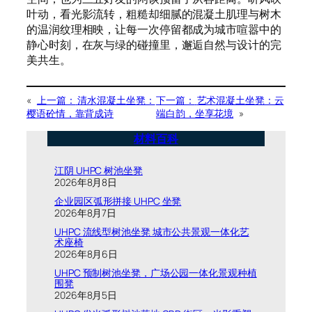
叶动，看光影流转，粗糙却细腻的混凝土肌理与树木
的温润纹理相映，让每一次停留都成为城市喧嚣中的
静心时刻，在灰与绿的碰撞里，邂逅自然与设计的完
美共生。
«
上一篇：
清水混凝土坐凳：
下一篇：
艺术混凝土坐凳：云
樱语砼情，靠背成诗
端白韵，坐享花境
»
材料百科
江阴 UHPC 树池坐凳
2026年8月8日
企业园区弧形拼接 UHPC 坐凳
2026年8月7日
UHPC 流线型树池坐凳 城市公共景观一体化艺
术座椅
2026年8月6日
UHPC 预制树池坐凳，广场公园一体化景观种植
围凳
2026年8月5日