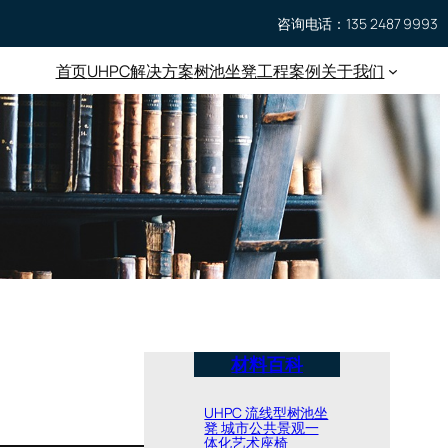
咨询电话：135 2487 9993
首页
UHPC
解决方案
树池坐凳
工程案例
关于我们
材料百科
UHPC 流线型树池坐
凳 城市公共景观一
体化艺术座椅