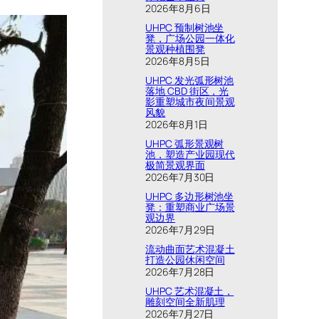
2026年8月6日
UHPC 预制树池坐
凳，广场公园一体化
景观种植围凳
2026年8月5日
UHPC 发光弧形树池
落地 CBD 街区，光
影重塑城市夜间景观
风貌
2026年8月1日
UHPC 弧形景观树
池，塑造产业园现代
极简景观界面
2026年7月30日
UHPC 多边形树池坐
凳：重塑商业广场景
观边界
2026年7月29日
流动曲面艺术混凝土
打造公园休闲空间
2026年7月28日
UHPC 艺术混凝土，
雕刻空间全新肌理
2026年7月27日