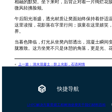
相融的默契。坐下来时，后背正对着一片绚烂花
微风轻拂脸颊。
午后阳光渐盛，透光材质让凳面始终保持着舒适
这里读报，花影落在字里行间；孩童在这里嬉笑
界。
当暮色降临，灯光从坐凳内部透出，混凝土瞬间
胧雅致。这方坐凳不只是休憩的角落，更是光、
«
上一篇：
清水混凝土：阶上光影，石语闲情
快捷导航
UHPC
解决方案
景观工程
树池坐凳
关于我们
材料百科