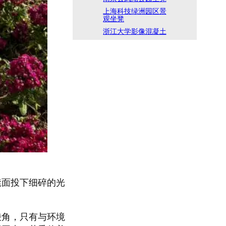
上海科技绿洲园区景
观坐凳
浙江大学影像混凝土
凳面投下细碎的光
棱角，只有与环境