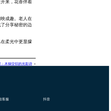
展开来，花香伴着
相映成趣。老人在
成了分享秘密的边
丛在柔光中更显朦
凳：木铜交织的光影诗
»
信客服
抖音