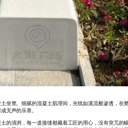
凝土坐凳。细腻的混凝土肌理间，光线如溪流般渗透，在
谱成无声的乐章。
凝土的清冽，每一道接缝都藏着工匠的用心，没有突兀的