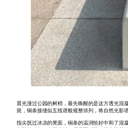
晨光漫过公园的树梢，最先唤醒的是这方透光混
斑，铜条接缝似五线谱般规整排列，将自然光影
指尖抚过冰凉的凳面，铜条的温润恰好中和了混