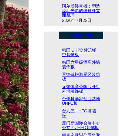
阿尔博镂空板：塑造
流动光影的建筑外立
面肌理
2026年7月22日
景观工程
韩国·UHPC 建筑镂
空装饰板
韩国六星级酒店外墙
装饰板
景德镇旅游景区装饰
板
无锡体育公园 UHPC
外墙装饰板
台州科学家创业基地
UHPC板
台儿庄 UHPC 幕墙
板
厦门新国际会展中心
外立面UHPC装饰板
南京玄武湖公园坐凳