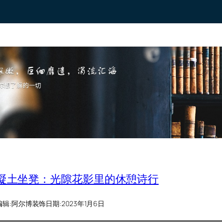
凝土坐凳：光隙花影里的休憩诗行
编辑:
阿尔博装饰
日期:
2023年1月6日