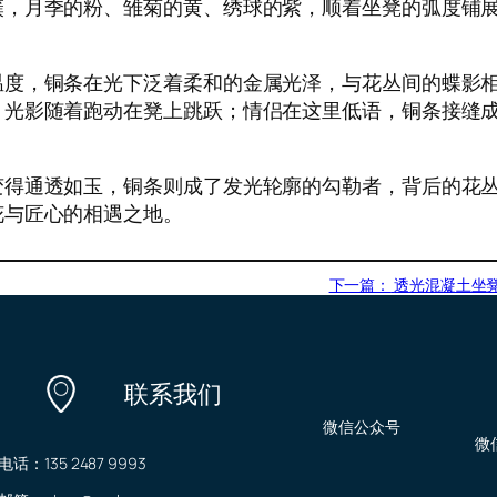
簇，月季的粉、雏菊的黄、绣球的紫，顺着坐凳的弧度铺
温度，铜条在光下泛着柔和的金属光泽，与花丛间的蝶影
，光影随着跑动在凳上跳跃；情侣在这里低语，铜条接缝
变得通透如玉，铜条则成了发光轮廓的勾勒者，背后的花
花与匠心的相遇之地。
下一篇：
透光混凝土坐
联系我们
微信公众号
微
电话：135 2487 9993