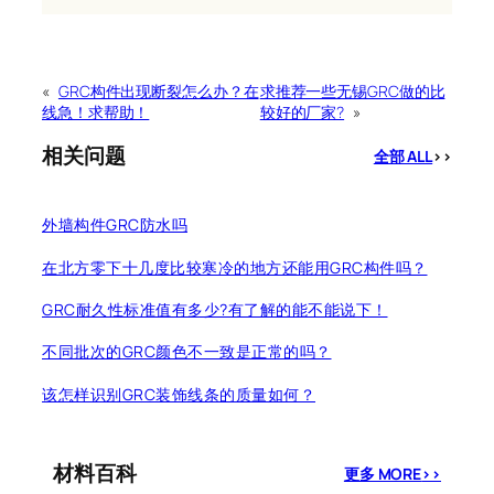
«
GRC构件出现断裂怎么办？在
求推荐一些无锡GRC做的比
线急！求帮助！
较好的厂家?
»
相关问题
全部 ALL
>>
外墙构件GRC防水吗
在北方零下十几度比较寒冷的地方还能用GRC构件吗？
GRC耐久性标准值有多少?有了解的能不能说下！
不同批次的GRC颜色不一致是正常的吗？
该怎样识别GRC装饰线条的质量如何？
材料百科
更多 MORE
>>