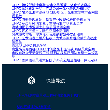
UHPC 流线型树池坐凳 城市公共景观一体化艺术座椅
UHPC 预制树池坐凳，广场公园一体化景观种植围凳
UHPC 发光弧形树池落地 CBD 街区，光影重塑城市夜间景
观风貌
UHPC 弧形景观树池，塑造产业园现代极简景观界面
UHPC 多边形树池坐凳：重塑商业广场景观边界
流动曲面艺术混凝土打造公园休闲空间
UHPC 艺术混凝土，雕刻空间全新肌理
阿尔博镂空板：塑造流动光影的建筑外立面肌理
UHPC 艺术混凝土桥梁挂板：为城市滨水桥梁赋予流动建
筑美学
流线型 UHPC 树池坐凳
商业街异形阶梯 UHPC 休闲坐凳 打造沿街精致景观空间
市政道路微更新景观工程 环形花境草坪围边坐凳一站式落
地
UHPC 整体预制景观大台阶 户外高差坡道楼梯一体化定制
快捷导航
UHPC
解决方案
景观工程
树池坐凳
关于我们
材料百科
建装材料问答