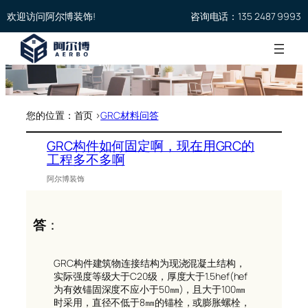
欢迎访问阿尔博装饰!
咨询电话：135 2487 9993
您的位置：首页 >
GRC材料问答
GRC构件如何固定啊，现在用GRC的
工程多不多啊
阿尔博装饰
答
：
GRC构件建筑物连接结构为现浇混凝土结构，
实际强度等级大于C20级，厚度大于1.5hef(hef
为有效锚固深度不应小于50㎜)，且大于100㎜
时采用，直径不低于8㎜的锚栓，或膨胀螺栓，