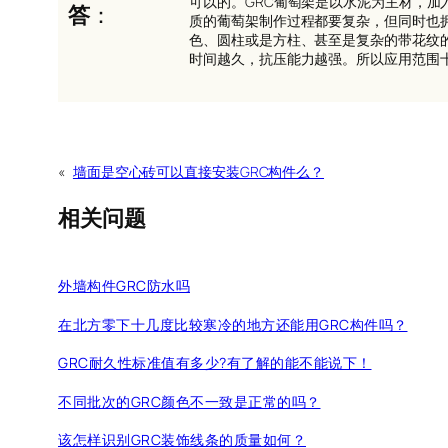
可以的。GRC葡萄架是以水泥为主材，
答
：
质的葡萄架制作过程都要复杂，但同时也
色、圆柱或是方柱、甚至是复杂的带花纹
时间越久，抗压能力越强。所以应用范围
«
墙面是空心砖可以直接安装GRC构件么？
相关问题
外墙构件GRC防水吗
在北方零下十几度比较寒冷的地方还能用GRC构件吗？
GRC耐久性标准值有多少?有了解的能不能说下！
不同批次的GRC颜色不一致是正常的吗？
该怎样识别GRC装饰线条的质量如何？