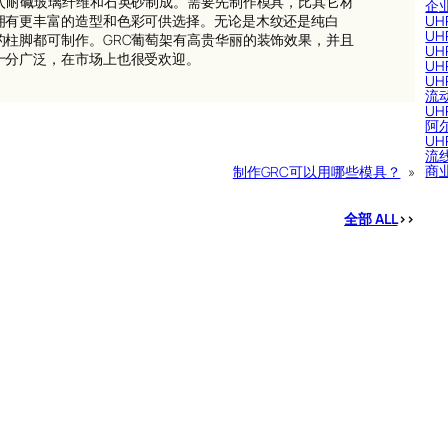
加入耐碱玻璃纤维和石英砂制成。需要先制作模具，比其它材
企
拥有更丰富的造型和色彩可供选择。无论是木纹还是纯白
U
U
的柱脚都可制作。GRC葡萄架有高贵华丽的装饰效果，并且
U
十分广泛，在市场上也很受欢迎。
U
U
流
U
阿
U
流线
商
制作GRC可以用哪些模具？
»
全部 ALL
>>