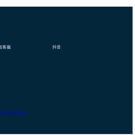
信客服
抖音
18000544号-2