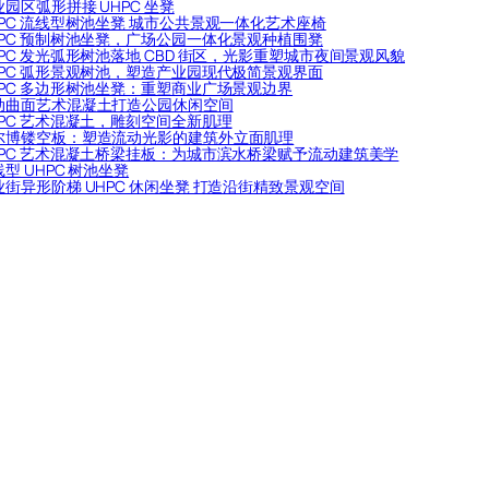
业园区弧形拼接 UHPC 坐凳
HPC 流线型树池坐凳 城市公共景观一体化艺术座椅
HPC 预制树池坐凳，广场公园一体化景观种植围凳
HPC 发光弧形树池落地 CBD 街区，光影重塑城市夜间景观风貌
HPC 弧形景观树池，塑造产业园现代极简景观界面
HPC 多边形树池坐凳：重塑商业广场景观边界
动曲面艺术混凝土打造公园休闲空间
HPC 艺术混凝土，雕刻空间全新肌理
尔博镂空板：塑造流动光影的建筑外立面肌理
HPC 艺术混凝土桥梁挂板：为城市滨水桥梁赋予流动建筑美学
型 UHPC 树池坐凳
业街异形阶梯 UHPC 休闲坐凳 打造沿街精致景观空间